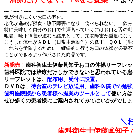
---・----・-----・-----・----・-----・-----・----・-----・-----・-----・--
気が付きにくいお口の老化。
老化が進めば摂食・嚥下障害になり「食べられない」「飲み
特に美味しく自分のお口で生涯食べていくにはお口と舌の動
咀嚼、嚥下障害が進むと結果として、栄養障害が重度になり
こうした流れがＡＤＬ（日常生活動作）の低下、ＱＯＬ（生
これらを予防するために、継続的に行うお口の体操が必要不
ことができるよう作成された商品です。
新発売！
歯科衛生士伊藤眞知子お口の体操リーフレッ
歯科医院では治療だけしかできないと思われている患
リーフレットは、
配布用、受付に設置。
ＤＶＤは、
待合室のテレビ放送用、歯科医院での勉強
歯科医院様から患者様へ提案のツールとして
使い方は
ぜひ多くの患者様にご案内されてみてはいかがでしょ
＼お
歯科衛生士伊藤眞知子 