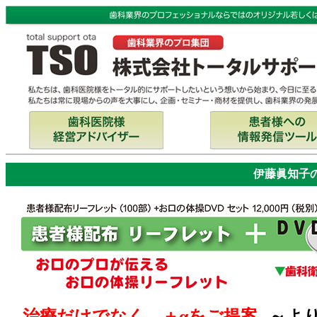
伊藤眞知子
治療だけでなく、＋αをご提案
～よ