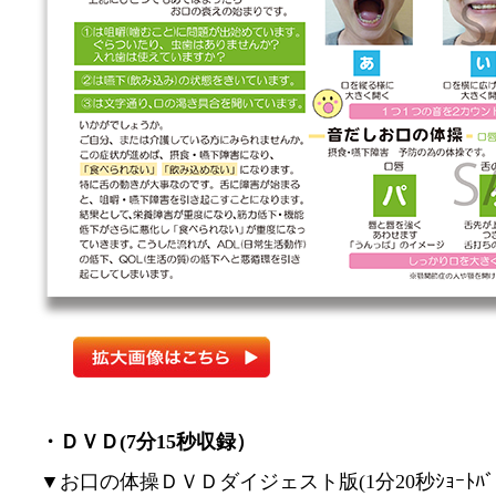
・ＤＶＤ(7分15秒収録）
▼お口の体操ＤＶＤダイジェスト版(1分20秒ｼｮｰﾄﾊﾞｰ