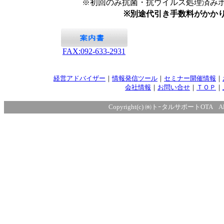
※初回のみ抗菌・抗ウイルス処理済みポ
※別途代引き手数料がかか
FAX:092-633-2931
経営アドバイザー
｜
情報発信ツール
｜
セミナー開催情報
｜
会社情報
｜
お問い合せ
｜
ＴＯＰ
｜
Copyright(c) ㈱トｰタルサポートOTA All ri